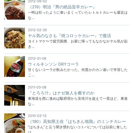
2012-09-02
（219）明治『男の絶品旨辛カレー』
一時は狂ったように食いまくっていたレトルトカレーも最近は
な…
2012-02-26
ヤル気のなさも『焼コロッケカレー』で復活
ヨイトマケ〜で疲労困憊、お家に帰ってもなかなかヤル気が起
き…
2012-01-06
ウィルキンソン DRYコーラ
甘くないコーラが飲みたかった。何度かのカン違いで学習した
こ…
2011-03-08
『とろろ汁』はナゼ旅人を癒すのか
東海道を西に進めば駿府宿から安倍川を超えて一里ほど、東進
な…
2010-03-13
（190）高知県土佐『はちきん地鶏』のミンチカレー
“はちきん”と云う聞き慣れないコトバについては以前に食した
は…