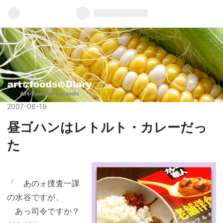
2007
-
06
-
19
昼ゴハンはレトルト・カレーだっ
た
「 あのォ捜査一課
の水谷ですが、
あっ司令ですか？